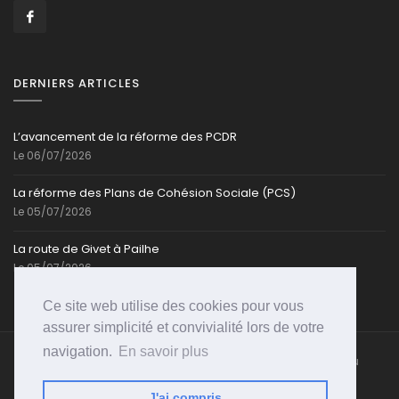
DERNIERS ARTICLES
L’avancement de la réforme des PCDR
Le 06/07/2026
La réforme des Plans de Cohésion Sociale (PCS)
Le 05/07/2026
La route de Givet à Pailhe
Le 05/07/2026
Ce site web utilise des cookies pour vous
assurer simplicité et convivialité lors de votre
navigation.
En savoir plus
Caroline-Cassart.be @ Toute reproduction partielle ou
totale est strictement interdite | Propulsé par
PSI-
WEB
J'ai compris