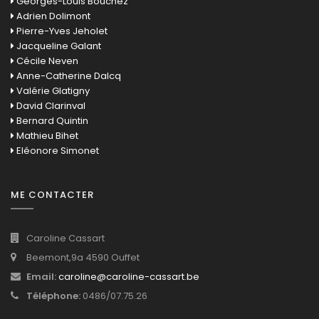
Georges-Louis Bouchez
Adrien Dolimont
Pierre-Yves Jeholet
Jacqueline Galant
Cécile Neven
Anne-Catherine Dalcq
Valérie Glatigny
David Clarinval
Bernard Quintin
Mathieu Bihet
Eléonore Simonet
ME CONTACTER
Caroline Cassart
Beemont,9a 4590 Ouffet
Email:
caroline@caroline-cassart.be
Téléphone:
0486/07.75.26