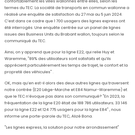
confortablement les villes wallonnes entre elles, selon les
termes du TEC. La société de transports en commun wallonne a
réalisé une enquête de satisfaction du 27 mai au 5 juin 2024.
C’est dans ce cadre que 1 700 usagers des lignes express ont
été interrogés. Une enquête centrée sur un panel de lignes
issues des Business Units du Brabant wallon, toujours selon le
communiqué du TEC.
Ainsi, on y apprend que pour la ligne E22, qui relie Huy et
Waremme, "89% des utilisateurs sont satisfaits et qu’ils
apprécient particulièrement les temps de trajet, le confort et la
propreté des véhicules" .
OK, mais qu’en est-il alors des deux autres lignes qui traversent
notre contrée (E20 Liège-Marche et E84 Namur-Waremme) et
que le TEC n’évoque pas dans son communiqué? "En 2023, la
fréquentation de la ligne E20 était de 188 786 utilisateurs; 33 146
pour la ligne E22 et 124 775 usagers pour la ligne E84" , nous
informe une porte-parole du TEC, Alizé Bona.
"Les lignes express, la solution pour notre arrondissement"