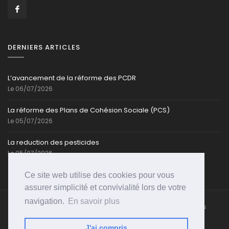
DERNIERS ARTICLES
L’avancement de la réforme des PCDR
Le 06/07/2026
La réforme des Plans de Cohésion Sociale (PCS)
Le 05/07/2026
La reduction des pesticides
Le 05/07/2026
Ce site web utilise des cookies pour vous
assurer simplicité et convivialité lors de votre
navigation.
En savoir plus
Caroline-Cassart.be @ Toute reproduction partielle ou
totale est strictement interdite | Propulsé par
PSI-
WEB
J'ai compris