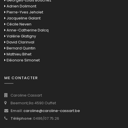
Georges-Louis Bouchez
Adrien Dolimont
Pierre-Yves Jeholet
Jacqueline Galant
Cécile Neven
Anne-Catherine Dalcq
Valérie Glatigny
David Clarinval
Bernard Quintin
Mathieu Bihet
Eléonore Simonet
ME CONTACTER
Caroline Cassart
Beemont,9a 4590 Ouffet
Email:
caroline@caroline-cassart.be
Téléphone:
0486/07.75.26