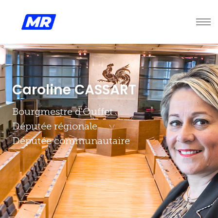
Caroline CASSART
Bourgmestre d'Ouffet
Députée régionale
Députée communautaire