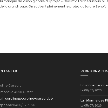
t du manque de vision globale du projet. « Ceci m’a l’air beaucoup plu
e la grand route. On soutient pleinement le projet », déclare Benoît
ONTACTER
DERNIERS ARTI
L’avancement de
oline Cassart
Le 06/07/2026
mont,9a 4590 Ouffet
il:
caroline@caroline-cassart.be
La réforme des P
éphone:
0486/07.75.26
Le 05/07/2026