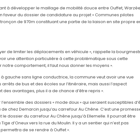
sant à développer le maillage de mobilité douce entre Ouffet, Warzée
 en faveur du dossier de candidature au projet « Communes pilotes
n tronçon de 970m constituant une partie de la liaison en site propre e
ayer de limiter les déplacements en véhicule », rappelle la bourgmest
 avoir une attention particulière à cette problématique sous cette
ier notre comportement, il faut nous donner les moyens ».
t à gauche sans ligne conductrice, la commune veut avoir une vue
rêts de bus et des écoles sur l’itinéraire, mais aussi l’aspect
t des avantages, plus il a de chance d’être repris ».
sur l’ensemble des dossiers « mode doux » qui seraient susceptibles d’
i va de chez Demarcin jusqu’au carrefour Au Chêne. C’est une promess
t le dossier du carrefour Au Chêne jusqu’à Ellemelle. Il pourrait être
Tige d’Oneux vers la rue du Moulin. Il y a un sentier qui n’est pas
i permettra de se rendre à Ouffet ».