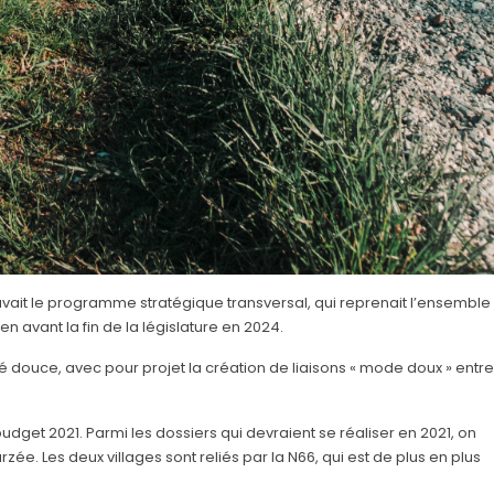
uvait le programme stratégique transversal, qui reprenait l’ensemble
n avant la fin de la législature en 2024.
é douce, avec pour projet la création de liaisons « mode doux » entre
dget 2021. Parmi les dossiers qui devraient se réaliser en 2021, on
zée. Les deux villages sont reliés par la N66, qui est de plus en plus