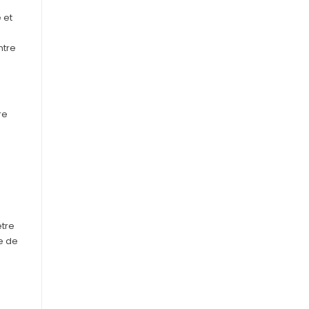
 et
ntre
re
être
e de