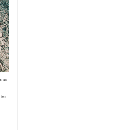
 des
 les