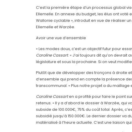
C’est la première étape d’un processus global vi
Ellemelle. En annexe du budget, les élus ont voté
Wallonie cyclable », introduit en vue de réaliser u
Ellemelle et Warzée.
Avoir une vue d’ensemble
« Les modes doux, c’est un objectif futur pour ess
Caroline
Cassart
. « J’ai toujours dit qu’on devrait
législature et sous la prochaine. Si on veut modif
Plutôt que de développer des tronçons à droite e
d’ensemble qui prend en compte la présence des ar
transcommunal. « Plus notre projet a du maillage e
Caroline
Cassart
en a profité pour faire le point 
retenus. « Il y a d’abord le dossier à Warzée, qu
subside de 100.000€, 75% du coût total. Après, c’es
subsidié jusqu’à 150.000€. Le dernier dossier va du 
matérialisé à l’heure actuelle. C’est une liaison qu