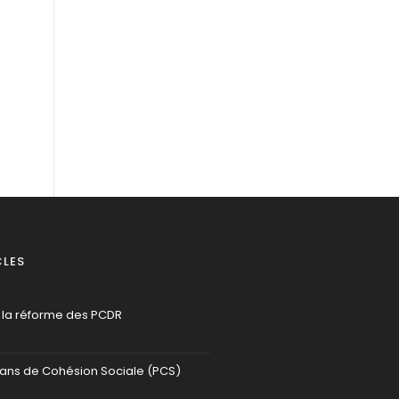
s
CLES
 la réforme des PCDR
lans de Cohésion Sociale (PCS)