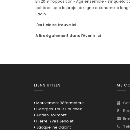
En 2019, l’opposition « Agir ensemble » s’inquiétai
cohérent que le projet de ligne autonome le long d
Jadin.
L'article se trouve ici
A lire également dans l'Avenir ici
LIENS UTILES
ME C
Mouvement Réformateur
Car
Georges-Louis Bouchez
Bee
Adrien Dolimont
Ema
Pierre-Yves Jeholet
Tél
Jacqueline Galant