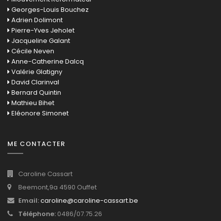
Georges-Louis Bouchez
Adrien Dolimont
Pierre-Yves Jeholet
Jacqueline Galant
Cécile Neven
Anne-Catherine Dalcq
Valérie Glatigny
David Clarinval
Bernard Quintin
Mathieu Bihet
Eléonore Simonet
ME CONTACTER
Caroline Cassart
Beemont,9a 4590 Ouffet
Email:
caroline@caroline-cassart.be
Téléphone:
0486/07.75.26