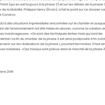
Tinlot (qui en est toujours à la phase 2) et sur les détails de la phase 
de la Mobilité, Philippe Henry (Écolo), a fait le point sur ce dossier ca
le Condroz.
 dû à des situations imprévisibles rencontrées sur le chantier et auxque
tion de l’environnement ont été mises en œuvre»
, comme la création d
zones marécageuses.
«Ce sont des techniques lentes mais qui sont les
mental.»
La fin du chantier de la phase 2 est ainsi postposée à fin oct
enir sur les réalisations de la phase 1, pourtant terminées. Il faut ai
ses instables.
«Ces travaux sont prévus dans le marché de la phase 3
obre 2019