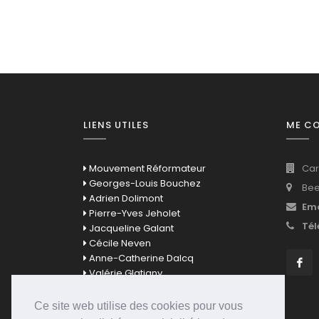
LIENS UTILES
ME C
Mouvement Réformateur
Car
Georges-Louis Bouchez
Bee
Adrien Dolimont
Ema
Pierre-Yves Jeholet
Tél
Jacqueline Galant
Cécile Neven
Anne-Catherine Dalcq
Valérie Glatigny
David Clarinval
Bernard Quintin
Ce site web utilise des cookies pour vous
Mathieu Bihet