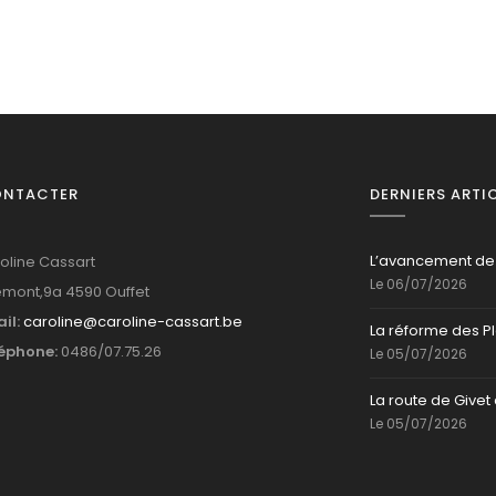
ONTACTER
DERNIERS ARTI
L’avancement de
oline Cassart
Le 06/07/2026
mont,9a 4590 Ouffet
il:
caroline@caroline-cassart.be
La réforme des P
éphone:
0486/07.75.26
Le 05/07/2026
La route de Givet 
Le 05/07/2026