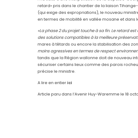
retard» pris dans le chantier de la liaison Tihange-
(qui exige des expropriations), le nouveau ministre 
en termes de mobilité en vallée mosane et dans 
«La phase 2 du projet touche à sa fin. Le retard est
des solutions compatibles à la meilleure préserva
mares à têtards ou encore la stabilisation des 
moins agressives en termes de respect environne
tandis que la Région wallonne doit de nouveau interv
sécuriser certains lieux comme des parois rocheu
précise le ministre.
A lire en entier
ici
Article paru dans l’Avenir Huy-Waremme le 18 oct