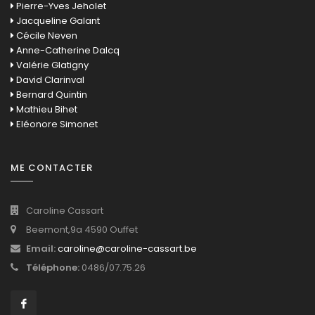
Pierre-Yves Jeholet
Jacqueline Galant
Cécile Neven
Anne-Catherine Dalcq
Valérie Glatigny
David Clarinval
Bernard Quintin
Mathieu Bihet
Eléonore Simonet
ME CONTACTER
Caroline Cassart
Beemont,9a 4590 Ouffet
Email:
caroline@caroline-cassart.be
Téléphone:
0486/07.75.26