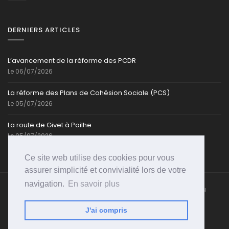
DERNIERS ARTICLES
L’avancement de la réforme des PCDR
Le 06/07/2026
La réforme des Plans de Cohésion Sociale (PCS)
Le 05/07/2026
La route de Givet à Pailhe
Le 05/07/2026
Ce site web utilise des cookies pour vous
assurer simplicité et convivialité lors de votre
navigation.
En savoir plus
Caroline-Cassart.be @ Toute reproduction partielle ou
totale est strictement interdite | Propulsé par
PSI-
WEB
J'ai compris
Accueil
Qui suis-je?
Ouffet
Parlement
Galerie
Média