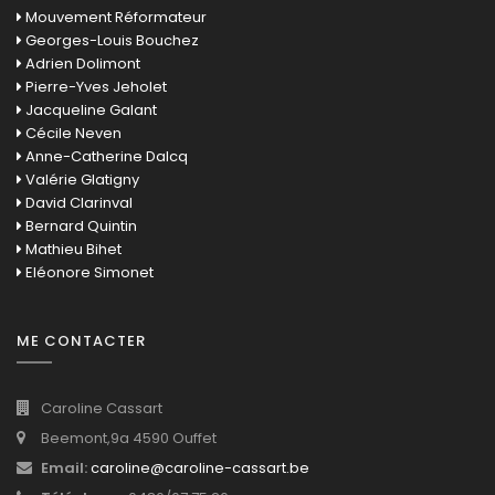
Mouvement Réformateur
Georges-Louis Bouchez
Adrien Dolimont
Pierre-Yves Jeholet
Jacqueline Galant
Cécile Neven
Anne-Catherine Dalcq
Valérie Glatigny
David Clarinval
Bernard Quintin
Mathieu Bihet
Eléonore Simonet
ME CONTACTER
Caroline Cassart
Beemont,9a 4590 Ouffet
Email:
caroline@caroline-cassart.be