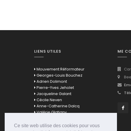
LIENS UTILES
ME C
Mouvement Réformateur
Car
Georges-Louis Bouchez
Bee
Adrien Dolimont
Ema
Pierre-Yves Jeholet
Tél
Jacqueline Galant
Cécile Neven
Anne-Catherine Dalcq
Valérie Glatigny
David Clarinval
Bernard Quintin
Ce site web utilise des cookies pour vous
Mathieu Bihet