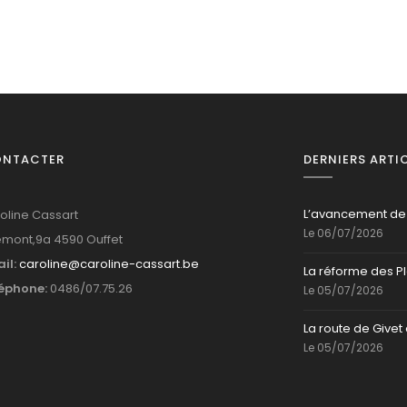
ONTACTER
DERNIERS ARTI
L’avancement de
oline Cassart
Le 06/07/2026
mont,9a 4590 Ouffet
il:
caroline@caroline-cassart.be
La réforme des P
éphone:
0486/07.75.26
Le 05/07/2026
La route de Givet 
Le 05/07/2026