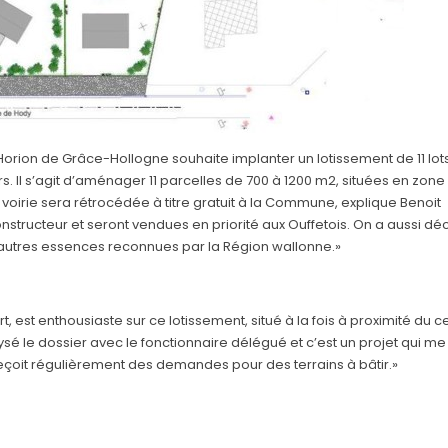
orion de Grâce-Hollogne souhaite implanter un lotissement de 11 lot
s. Il s’agit d’aménager 11 parcelles de 700 à 1200 m2, situées en zone
La voirie sera rétrocédée à titre gratuit à la Commune, explique Benoit
onstructeur et seront vendues en priorité aux Ouffetois. On a aussi dé
d’autres essences reconnues par la Région wallonne.»
 est enthousiaste sur ce lotissement, situé à la fois à proximité du c
lysé le dossier avec le fonctionnaire délégué et c’est un projet qui me
reçoit régulièrement des demandes pour des terrains à bâtir.»