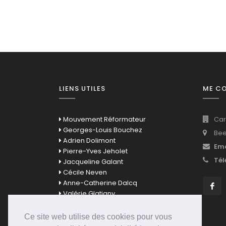
LIENS UTILES
ME C
Mouvement Réformateur
Car
Georges-Louis Bouchez
Bee
Adrien Dolimont
Ema
Pierre-Yves Jeholet
Tél
Jacqueline Galant
Cécile Neven
Anne-Catherine Dalcq
Valérie Glatigny
David Clarinval
Bernard Quintin
Ce site web utilise des cookies pour vous
Mathieu Bihet