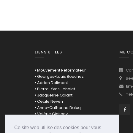
LIENS UTILES
ME C
Mouvement Réformateur
Car
Georges-Louis Bouchez
Bee
Adrien Dolimont
Ema
Pierre-Yves Jeholet
Tél
Jacqueline Galant
Cécile Neven
Anne-Catherine Dalcq
Valérie Glatigny
David Clarinval
Bernard Quintin
Ce site web utilise des cookies pour vous
Mathieu Bihet