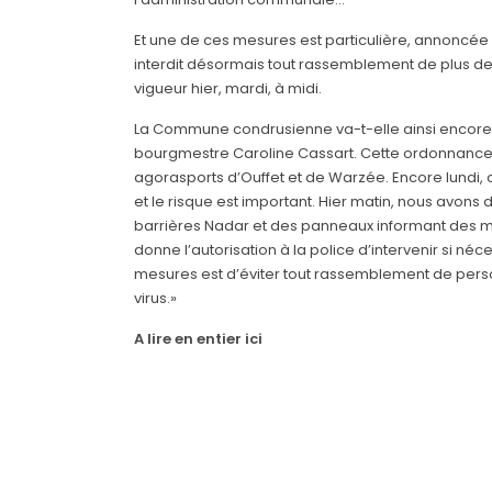
Et une de ces mesures est particulière, annoncée 
interdit désormais tout rassemblement de plus de 
vigueur hier, mardi, à midi.
La Commune condrusienne va-t-elle ainsi encore p
bourgmestre Caroline Cassart. Cette ordonnance n
agorasports d’Ouffet et de Warzée. Encore lundi, 
et le risque est important. Hier matin, nous avons d
barrières Nadar et des panneaux informant des 
donne l’autorisation à la police d’intervenir si n
mesures est d’éviter tout rassemblement de person
virus.»
A lire en entier ici