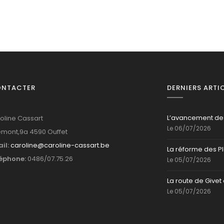
ONTACTER
DERNIERS ARTI
L’avancement de
oline Cassart
Le 06/07/2026
mont,9a 4590 Ouffet
il:
caroline@caroline-cassart.be
La réforme des P
éphone:
0486/07.75.26
Le 05/07/2026
La route de Givet 
Le 05/07/2026