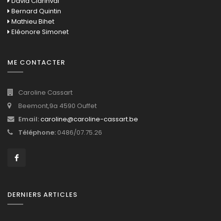
David Clarinval
Bernard Quintin
Mathieu Bihet
Eléonore Simonet
ME CONTACTER
Caroline Cassart
Beemont,9a 4590 Ouffet
Email:
caroline@caroline-cassart.be
Téléphone:
0486/07.75.26
DERNIERS ARTICLES