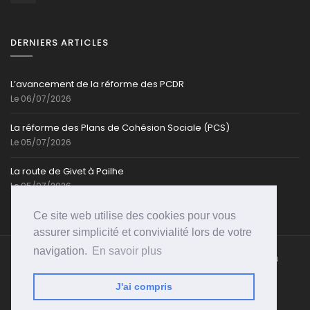
DERNIERS ARTICLES
L’avancement de la réforme des PCDR
Le 06/07/2026
La réforme des Plans de Cohésion Sociale (PCS)
Le 05/07/2026
La route de Givet à Pailhe
Le 05/07/2026
Ce site web utilise des cookies pour vous
assurer simplicité et convivialité lors de votre
navigation.
En savoir plus
Caroline-Cassart.be @ Toute reproduction partielle ou
totale est strictement interdite | Propulsé par
PSI-
WEB
J'ai compris
Accueil
Qui suis-je?
Ouffet
Parlement
Galerie