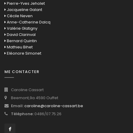
Pierre-Yves Jeholet
Jacqueline Galant
Cécile Neven
Anne-Catherine Dalcq
Valérie Glatigny
David Clarinval
Bernard Quintin
Mathieu Bihet
Eléonore Simonet
ME CONTACTER
Caroline Cassart
Beemont,9a 4590 Ouffet
Email:
caroline@caroline-cassart.be
Téléphone:
0486/07.75.26