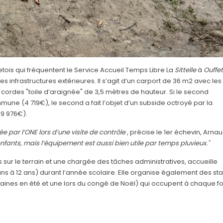
etois qui fréquentent le Service Accueil Temps Libre La
Sittelle
à
Ouffet
s infrastructures extérieures. Il s’agit d’un carport de 36 m2 avec les
cordes "toile d’araignée" de 3,5 mètres de hauteur. Si le second
ne (4 719€), le second a fait l’objet d’un subside octroyé par la
 9 976€).
e par l’ONE lors d’une visite de contrôle
, précise le 1er échevin, Arna
fants, mais l’équipement est aussi bien utile par temps pluvieux."
s sur le terrain et une chargée des tâches administratives, accueille
ns à 12 ans) durant l’année scolaire. Elle organise également des st
ines en été et une lors du congé de Noël) qui occupent à chaque fo