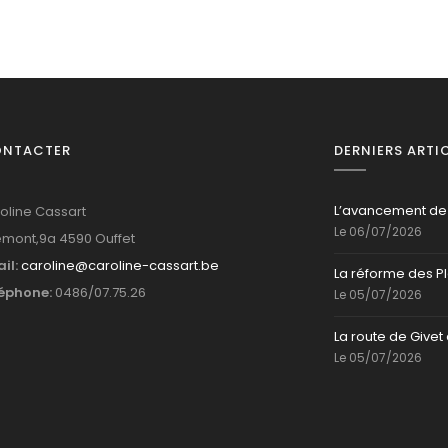
ONTACTER
DERNIERS ARTI
L’avancement de
oline Cassart
Le 06/07/2026
mont,9a 4590 Ouffet
il:
caroline@caroline-cassart.be
La réforme des P
éphone:
0486/07.75.26
Le 05/07/2026
La route de Givet 
Le 05/07/2026