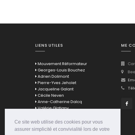
LIENS UTILES
ME C
Mouvement Réformateur
Car
Georges-Louis Bouchez
Bee
Adrien Dolimont
Ema
Pierre-Yves Jeholet
Tél
Jacqueline Galant
Cécile Neven
Anne-Catherine Dalcq
Valérie Glatigny
David Clarinval
Bernard Quintin
Ce site web utilise des cookies pour vous
Mathieu Bihet
assurer simplicité et convivialité lors de votre
Eléonore Simonet