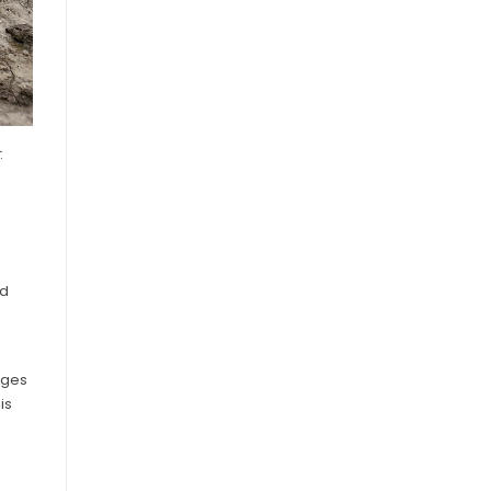
:
ud
ages
is