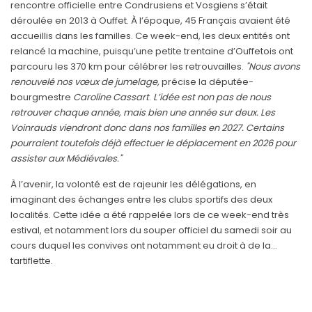
rencontre officielle entre Condrusiens et Vosgiens s’était
déroulée en 2013 à Ouffet. À l’époque, 45 Français avaient été
accueillis dans les familles. Ce week-end, les deux entités ont
relancé la machine, puisqu’une petite trentaine d’Ouffetois ont
parcouru les 370 km pour célébrer les retrouvailles.
"Nous avons
renouvelé nos vœux de jumelage,
précise la députée-
bourgmestre
Caroline
Cassart
.
L’idée est non pas de nous
retrouver chaque année, mais bien une année sur deux. Les
Voinrauds viendront donc dans nos familles en 2027. Certains
pourraient toutefois déjà effectuer le déplacement en 2026 pour
assister aux Médiévales."
À l’avenir, la volonté est de rajeunir les délégations, en
imaginant des échanges entre les clubs sportifs des deux
localités. Cette idée a été rappelée lors de ce week-end très
estival, et notamment lors du souper officiel du samedi soir au
cours duquel les convives ont notamment eu droit à de la…
tartiflette.