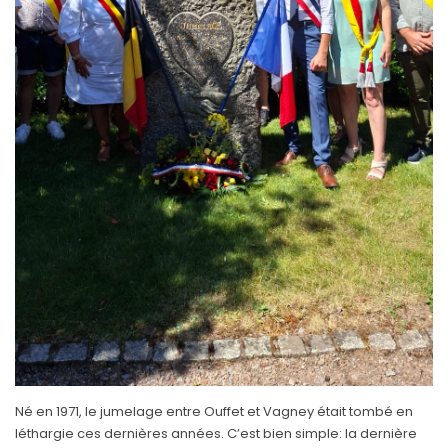
Né en 1971, le jumelage entre Ouffet et Vagney était tombé en
léthargie ces dernières années. C’est bien simple: la dernière