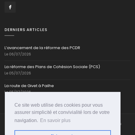
DERNIERS ARTICLES
L’avancement de la réforme des PCDR
Le 06/07/2026
La réforme des Plans de Cohésion Sociale (PCS)
Le 05/07/2026
La route de Givet à Pailhe
Le 05/07/2026
Ce site web utilise des cookies pour vous
assurer simplicité et convivialité lors de votre
navigation.
En savoir plus
Caroline-Cassart.be @ Toute reproduction partielle ou
totale est strictement interdite | Propulsé par
PSI-
WEB