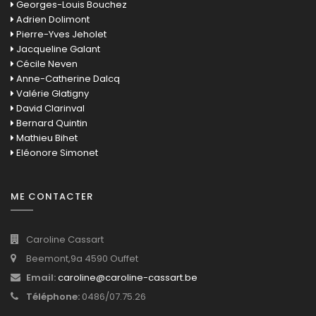
Georges-Louis Bouchez
Adrien Dolimont
Pierre-Yves Jeholet
Jacqueline Galant
Cécile Neven
Anne-Catherine Dalcq
Valérie Glatigny
David Clarinval
Bernard Quintin
Mathieu Bihet
Eléonore Simonet
ME CONTACTER
Caroline Cassart
Beemont,9a 4590 Ouffet
Email:
caroline@caroline-cassart.be
Téléphone:
0486/07.75.26