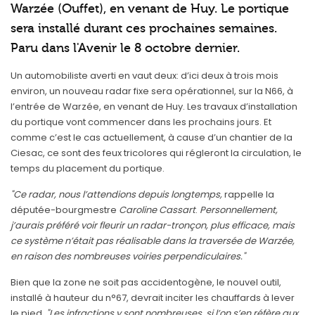
Warzée (Ouffet), en venant de Huy. Le portique
sera installé durant ces prochaines semaines.
Paru dans l'Avenir le 8 octobre dernier.
Un automobiliste averti en vaut deux: d’ici deux à trois mois
environ, un nouveau radar fixe sera opérationnel, sur la N66, à
l’entrée de Warzée, en venant de Huy. Les travaux d’installation
du portique vont commencer dans les prochains jours. Et
comme c’est le cas actuellement, à cause d’un chantier de la
Ciesac, ce sont des feux tricolores qui régleront la circulation, le
temps du placement du portique.
"Ce radar, nous l’attendions depuis longtemps,
rappelle la
députée-bourgmestre
Caroline Cassart
.
Personnellement,
j’aurais préféré voir fleurir un radar-tronçon, plus efficace, mais
ce système n’était pas réalisable dans la traversée de Warzée,
en raison des nombreuses voiries perpendiculaires."
Bien que la zone ne soit pas accidentogène, le nouvel outil,
installé à hauteur du n°67, devrait inciter les chauffards à lever
le pied.
"Les infractions y sont nombreuses, si l’on s’en réfère aux