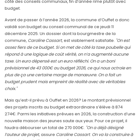
côté des conseils communaux, fin d’année rime plutôt avec
budget.
Avant de passer à l’année 2026, la commune d’Ouffet a donc
validé son budget au conseil communal de ce jeudi 11
décembre 2025. Un dossier dont la bourgmestre de la
commune,
Caroline Cassart
, est visiblement satisfaite.
"On est
assez fiers de ce budget. Si on met de côté la taxe poubelle qui
répond à une logique de coût vérité, on n’a augmenté aucune
taxe. Un euro dépensé est un euro réfléchi. On a un boni
prévisionnel de 43 000€ au budget 2026, ce qui nous octroie en
plus de ça une certaine marge de manœuvre. On a fait un
budget prudent mais empreint de réalité avec de véritables
choix."
Mais qu’est-il prévu à Ouffet en 2026? Le montant prévisionnel
des projets inscrits au budget extraordinaire s’élève à 874
274€. Parmi les initiatives prévues en 2026, la construction d’une
nouvelle maison des jeunes saute aux yeux. Pour ce projet, il
faudra débourser un total de 270 000€.
"On a déjà désigné
l’auteur de projet,
assure
Caroline Cassart
.
On va la construire à