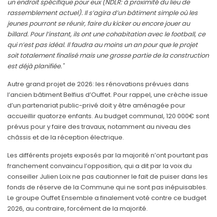
un endroit spécifique pour eux (NDLR: à proximité du lieu de
rassemblement actuel). Il s’agira d’un bâtiment simple où les
jeunes pourront se réunir, faire du kicker ou encore jouer au
billard. Pour l’instant, ils ont une cohabitation avec le football, ce
qui n’est pas idéal. Il faudra au moins un an pour que le projet
soit totalement finalisé mais une grosse partie de la construction
est déjà planifiée."
Autre grand projet de 2026: les rénovations prévues dans
l’ancien bâtiment Belfius d’Ouffet. Pour rappel, une crèche issue
d’un partenariat public-privé doit y être aménagée pour
accueillir quatorze enfants. Au budget communal, 120 000€ sont
prévus pour y faire des travaux, notamment au niveau des
châssis et de la réception électrique.
Les différents projets exposés par la majorité n’ont pourtant pas
franchement convaincu l’opposition, qui a dit par la voix du
conseiller Julien Loix ne pas cautionner le fait de puiser dans les
fonds de réserve de la Commune qui ne sont pas inépuisables.
Le groupe Ouffet Ensemble a finalement voté contre ce budget
2026, au contraire, forcément de la majorité.