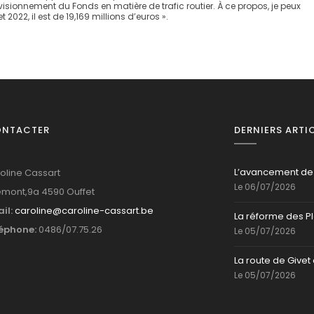
sionnement du Fonds en matière de trafic routier. À ce propos, je peux
22, il est de 19,169 millions d’euros ».
ONTACTER
DERNIERS ARTI
L’avancement de
oline Cassart
Le 06/07/2026
mont,9a 4590 Ouffet
il:
caroline@caroline-cassart.be
La réforme des P
éphone:
0486/07.75.26
Le 05/07/2026
La route de Givet 
Le 05/07/2026