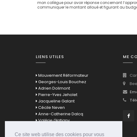
mon collègue pour avoir réponse concernant l’approvi
communiquer le montant alloué et figurant au budget 20
LIENS UTILES
ME C
Mouvement Réformateur
Car
Georges-Louis Bouchez
Bee
Adrien Dolimont
Ema
Pierre-Yves Jeholet
Tél
Jacqueline Galant
Cécile Neven
Anne-Catherine Dalcq
Valérie Glatigny
David Clarinval
Bernard Quintin
Ce site web utilise des cookies pour vous