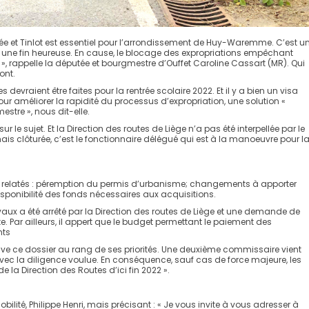
Strée et Tinlot est essentiel pour l’arrondissement de Huy-Waremme. C’est u
e une fin heureuse. En cause, le blocage des expropriations empêchant
 rappelle la députée et bourgmestre d’Ouffet Caroline Cassart (MR). Qui
ont.
 devraient être faites pour la rentrée scolaire 2022. Et il y a bien un visa
our améliorer la rapidité du processus d’expropriation, une solution «
stre », nous dit-elle.
le sujet. Et la Direction des routes de Liège n’a pas été interpellée par le
is clôturée, c’est le fonctionnaire délégué qui est à la manoeuvre pour l
s relatés : péremption du permis d’urbanisme; changements à apporter
isponibilité des fonds nécessaires aux acquisitions.
ravaux a été arrêté par la Direction des routes de Liège et une demande de
. Par ailleurs, il appert que le budget permettant le paiement des
nts
rive ce dossier au rang de ses priorités. Une deuxième commissaire vient
r avec la diligence voulue. En conséquence, sauf cas de force majeure, les
 la Direction des Routes d’ici fin 2022 ».
bilité, Philippe Henri, mais précisant : « Je vous invite à vous adresser à