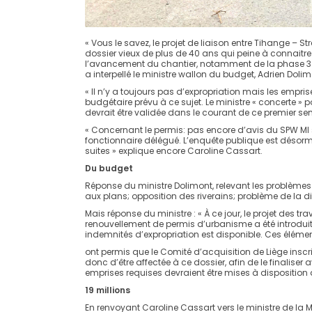
« Vous le savez, le projet de liaison entre Tihange – 
dossier vieux de plus de 40 ans qui peine à connaitr
l’avancement du chantier, notamment de la phase 3 »,
a interpellé le ministre wallon du budget, Adrien Dolim
« Il n’y a toujours pas d’expropriation mais les emprises
budgétaire prévu à ce sujet. Le ministre « concerte » p
devrait être validée dans le courant de ce premier seme
« Concernant le permis: pas encore d’avis du SPW MI sur 
fonctionnaire délégué. L’enquête publique est désorma
suites » explique encore Caroline Cassart.
Du budget
Réponse du ministre Dolimont, relevant les problème
aux plans; opposition des riverains; problème de la d
Mais réponse du ministre : « À ce jour, le projet des t
renouvellement de permis d’urbanisme a été introduite
indemnités d’expropriation est disponible. Ces éléme
ont permis que le Comité d’acquisition de Liège insc
donc d’être affectée à ce dossier, afin de le finalise
emprises requises devraient être mises à disposition de
19 millions
En renvoyant Caroline Cassart vers le ministre de la Mo