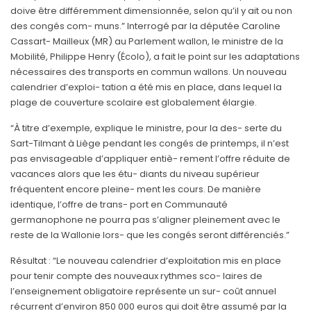
doive être différemment dimensionnée, selon qu’il y ait ou non
des congés com- muns.”
Interrogé par la députée Caroline
Cassart- Mailleux (MR) au Parlement wallon, le ministre de la
Mobilité, Philippe Henry (Écolo), a fait le point sur les adaptations
nécessaires des transports en commun wallons. Un nouveau
calendrier d’exploi- tation a été mis en place, dans lequel la
plage de couverture scolaire est globalement élargie.
“À titre d’exemple
, explique le ministre,
pour la des- serte du
Sart-Tilmant à Liège pendant les congés de printemps, il n’est
pas envisageable d’appliquer entiè- rement l’offre réduite de
vacances alors que les étu- diants du niveau supérieur
fréquentent encore pleine- ment les cours. De manière
identique, l’offre de trans- port en Communauté
germanophone ne pourra pas s’aligner pleinement avec le
reste de la Wallonie lors- que les congés seront différenciés.”
Résultat :
“Le nouveau calendrier d’exploitation mis en place
pour tenir compte des nouveaux rythmes sco- laires de
l’enseignement obligatoire représente un sur- coût annuel
récurrent d’environ 850 000 euros qui doit être assumé par la