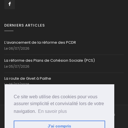
DERNIERS ARTICLES
L’avancement de la réforme des PCDR
Le 06/07/2026
La réforme des Plans de Cohésion Sociale (PCS)
Le 05/07/2026
La route de Givet à Pailhe
Le 05/07/2026
Ce site web utilise des cookies pour vous
assurer simplicité et convivialité lors de votre
navigation.
En savoir plus
Caroline-Cassart.be @ Toute reproduction partielle ou
totale est strictement interdite | Propulsé par
PSI-
WEB
J'ai compris