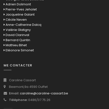
Adrien Dolimont
Pierre-Yves Jeholet
Jacqueline Galant
Cécile Neven
Anne-Catherine Dalcq
Valérie Glatigny
David Clarinval
Bernard Quintin
Mathieu Bihet
Eléonore Simonet
ME CONTACTER
Caroline Cassart
Beemont,9a 4590 Ouffet
Email:
caroline@caroline-cassart.be
Téléphone:
0486/07.75.26