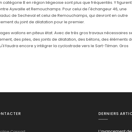
n catégorie B en région liégeoise sont plus que fréquentés. Y figurent
entre Aywaille et Remouchamps. Pour celui de l'échangeur 46, une
e viaduc de Secheval et celui de Remouchamps, qui devront en outre
cement du joint de dilatation pour le premier.
ages wallons en piteux état. Avec de très gros travaux nécessaires s
ement, des piles, des joints de dilatation, des bétons, des éléments 
u'il faudra encore y intégrer la cyclostrade vers le Sart-Tilman. Gros
ONTACTER
DERNIERS ARTI
L’avancement de
oline Cassart