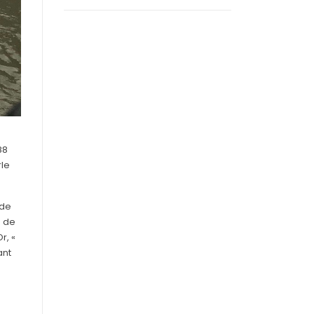
88
rle
 de
u de
r, «
ant