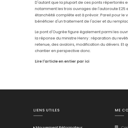
D'autant que la plupart de ces ponts répertoriés e
notamment les trois ouvrages de l'autoroute E25 
étanchéité complète est à prévoir. Pareil pour l
bénéficier d'un traitement de l'acier et du rempla
Le pont d'Ougrée figure également parmi les ouvr
la réponse du ministre Henry : réparation du revêt
retenue, des avaloirs, modification du dévers. Et q
chantier en perspective donc.
Lire l'article en entier par ici
LIENS UTILES
ME C
Mouvement Réformateur
Car