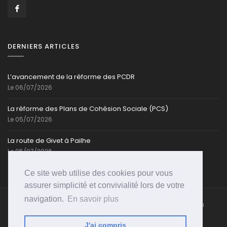
DERNIERS ARTICLES
L’avancement de la réforme des PCDR
Le 06/07/2026
La réforme des Plans de Cohésion Sociale (PCS)
Le 05/07/2026
La route de Givet à Pailhe
Le 05/07/2026
Ce site web utilise des cookies pour vous
assurer simplicité et convivialité lors de votre
navigation.
En savoir plus
Caroline-Cassart.be @ Toute reproduction partielle ou
totale est strictement interdite | Propulsé par
PSI-
WEB
J'ai compris