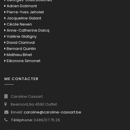
Adrien Dolimont
Pierre-Yves Jeholet
Jacqueline Galant
Cécile Neven
Anne-Catherine Dalcq
Valérie Glatigny
David Clarinval
Bernard Quintin
Mathieu Bihet
Eléonore Simonet
ME CONTACTER
Caroline Cassart
Beemont,9a 4590 Ouffet
Email:
caroline@caroline-cassart.be
Téléphone:
0486/07.75.26