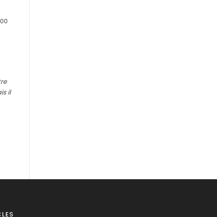
000
tre
s il
CLES