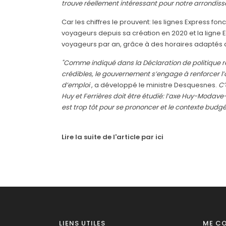
trouve réellement intéressant pour notre arrondis
Car les chiffres le prouvent: les lignes Express fo
voyageurs depuis sa création en 2020 et la lig
voyageurs par an, grâce à des horaires adaptés au
"Comme indiqué dans la Déclaration de politique ré
crédibles, le gouvernement s’engage à renforcer l
d’emploi
, a développé le ministre Desquesnes.
C’
Huy et Ferrières doit être étudié: l’axe Huy-Modave
est trop tôt pour se prononcer et le contexte budgét
Lire la suite de l'article par ici
LIENS UTILES
ME C