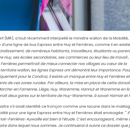
rt
(MR), a tout récemment interpellé le ministre wallon de la Mobilité,
d’une ligne de bus Express entre Huy et Ferrières, comme il en exist
ondissement, de nombreux habitants, travailleurs, étudiants ou paren
re Huy, ses écoles secondaires, ses commerces ou leur lieu de travail
,
t Ferrières permettrait de mieux connecter nos villages au cœur de la
erritoire wallon, les lignes Express ont démontré leur importance. Pou
uement pour le Condroz, il existe un manque entre Huy et Ferrières et
nts de ces zones rurales. Par ailleurs, la mise en place de cette dorsal
n, Marche-en Famenne, Liège, Huy, Waremme, Hannut et Waremme en li
elierait deux gares sur le territoire de Huy-Waremme, à savoir Hamoir et 
re s’il avait identifié ce tronçon comme une lacune dans le mailla
lité pour une ligne Express entre Huy et Ferrières était envisagée. "
I
r-Ferrières-Aywaille est bien à l’étude. C’est encourageant, même s
re dans lequel nous sommes. Je continuerai à suivre ce dossier que 