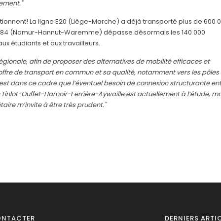
sement."
nctionnent! La ligne E20 (Liège-Marche) a déjà transporté plus de 600 
ne E84 (Namur-Hannut-Waremme) dépasse désormais les 140 000
x étudiants et aux travailleurs.
gionale, afin de proposer des alternatives de mobilité efficaces et
’offre de transport en commun et sa qualité, notamment vers les pôles
est dans ce cadre que l’éventuel besoin de connexion structurante en
-Tinlot-Ouffet-Hamoir-Ferrière-Aywaille est actuellement à l’étude, mai
aire m’invite à être très prudent."
ONTACTER
DERNIERS ARTI