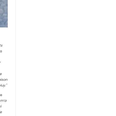
e
ts
 a
r
e
aison
Huy."
ge
l m’a
i
je