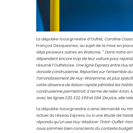
La députée-bourgmestre d’Ouffet,
Caroline
Cassa
François Desquesnes, au sujet de la mise en place 
déjà plusieurs autres en Wallonie. "
Dans notre arr
dépendent encore trop de leur voiture pour rejoind
résumé l’Ouffetoise.
Une ligne Express entre Huy e
dorsale condrusienne. Réparties sur l’ensemble du t
l’arrondissement de Huy-Waremme, et plus spécifiq
cette absence de liaison rapide pénalise les habita
condrusienne permettrait à terme de relier Arlo
avec les lignes E20, E22, E69 et E84. De plus, elle r
La députée-bourgmestre a ainsi demandé au minist
actuel du réseau Express ou si une étude de faisabi
répondu qu’un axe Huy-Modave-Tinlot-Ouffet-Hamoi
nous sommes bien conscients du contexte budgétai