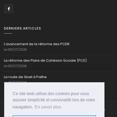
DERNIERS ARTICLES
L’avancement de la réforme des PCDR
Le 06/07/2026
La réforme des Plans de Cohésion Sociale (PCS)
Le 05/07/2026
La route de Givet à Pailhe
Le 05/07/2026
Ce site web utilise des cookies pour vous
assurer simplicité et convivialité lors de votre
navigation.
En savoir plus
Caroline-Cassart.be @ Toute reproduction partielle ou
totale est strictement interdite | Propulsé par
PSI-
WEB