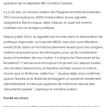
question de la députée MR
Caroline
Cassart
.
Il y a 20 ans, le ministre wallon de l’Équipement Michel Daerden
(PS) annonçait pour 2006 l’instauration d’une vignette
obligatoire. Électronique, déjà. Depuis, le sujet est revenu
maintes fois sur le tapis politique.
Depuis juillet 2024, la vignette est inscrite dans la déclaration de
politique régionale. La majorité MR/LE vise une concrétisation
avant 2029, dans un format fiscalement neutre pour les usagers
wallons et payant pour les étrangers, pour qu’ils contribuent
aussi à l’entretien de nos routes. Y compris les Flamands et les
Bruxellois? C’est encore et toujours là qu’est l’os, depuis toutes
ces années. Néanmoins, la Flandre semble vouloir la même
chose que la Wallonie, cette fois. "
Je peux déjà vous confirmer
que la Flandre et la Wallonie envisagent un système totalement
dématérialisé. Il n’est pas question de mettre en œuvre des
documents papier
", explique le ministre wallon.
Durée au choix
Il évoque un pré-référencement des numéros de plaque des