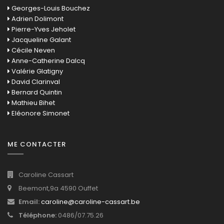
Georges-Louis Bouchez
Adrien Dolimont
Pierre-Yves Jeholet
Jacqueline Galant
Cécile Neven
Anne-Catherine Dalcq
Valérie Glatigny
David Clarinval
Bernard Quintin
Mathieu Bihet
Eléonore Simonet
ME CONTACTER
Caroline Cassart
Beemont,9a 4590 Ouffet
Email:
caroline@caroline-cassart.be
Téléphone:
0486/07.75.26