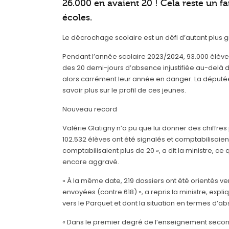
26.000 en avaient 20 ! Cela reste un f
écoles.
Le décrochage scolaire est un défi d’autant plus
Pendant l’année scolaire 2023/2024, 93.000 élèves
des 20 demi-jours d’absence injustifiée au-delà
alors carrément leur année en danger. La déput
savoir plus sur le profil de ces jeunes.
Nouveau record
Valérie Glatigny n’a pu que lui donner des chiffres 
102.532 élèves ont été signalés et comptabilisaie
comptabilisaient plus de 20 », a dit la ministre, ce
encore aggravé.
« À la même date, 219 dossiers ont été orientés ve
envoyées (contre 618) », a repris la ministre, exp
vers le Parquet et dont la situation en termes d’
« Dans le premier degré de l’enseignement seconda