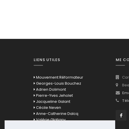
LIENS UTILES
ME C
Mouvement Réformateur
Car
Georges-Louis Bouchez
Bee
Adrien Dolimont
Ema
Pierre-Yves Jeholet
Tél
Jacqueline Galant
Cécile Neven
Anne-Catherine Dalcq
Valérie Glatigny
David Clarinval