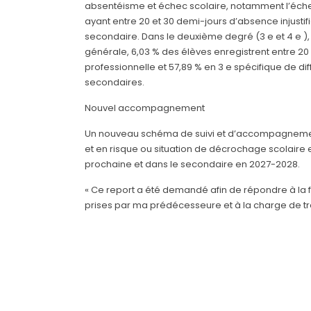
absentéisme et échec scolaire, notamment l’échec au
ayant entre 20 et 30 demi-jours d’absence injustifi
secondaire. Dans le deuxième degré (3 e et 4 e ), 
générale, 6,03 % des élèves enregistrent entre 20 
professionnelle et 57,89 % en 3 e spécifique de diff
secondaires.
Nouvel accompagnement
Un nouveau schéma de suivi et d’accompagnement
et en risque ou situation de décrochage scolaire e
prochaine et dans le secondaire en 2027-2028.
« Ce report a été demandé afin de répondre à la
prises par ma prédécesseure et à la charge de trav