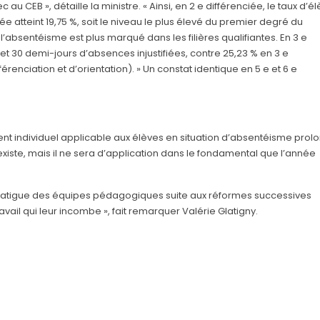
 CEB », détaille la ministre. « Ainsi, en 2 e différenciée, le taux d’é
ée atteint 19,75 %, soit le niveau le plus élevé du premier degré du
l’absentéisme est plus marqué dans les filières qualifiantes. En 3 e
et 30 demi-jours d’absences injustifiées, contre 25,23 % en 3 e
érenciation et d’orientation). » Un constat identique en 5 e et 6 e
 individuel applicable aux élèves en situation d’absentéisme prol
xiste, mais il ne sera d’application dans le fondamental que l’année
 fatigue des équipes pédagogiques suite aux réformes successives
ail qui leur incombe », fait remarquer Valérie Glatigny.