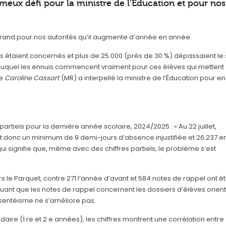
ameux défi pour la ministre de l’Éducation et pour nos
 grand pour nos autorités qu’il augmente d’année en année.
 étaient concernés et plus de 25.000 (près de 30 %) dépassaient le 
 duquel les ennuis commencent vraiment pour ces élèves qui mettent
ée
Caroline
Cassart
(MR) a interpellé la ministre de l’Éducation pour en
partiels pour la dernière année scolaire, 2024/2025 : « Au 22 juillet,
nt donc un minimum de 9 demi-jours d’absence injustifiée et 26.237 e
 qui signifie que, même avec des chiffres partiels, le problème s’est
rs le Parquet, contre 271 l’année d’avant et 584 notes de rappel ont é
liquant que les notes de rappel concernent les dossiers d’élèves orien
absentéisme ne s’améliore pas.
ire (1 re et 2 e années), les chiffres montrent une corrélation entre