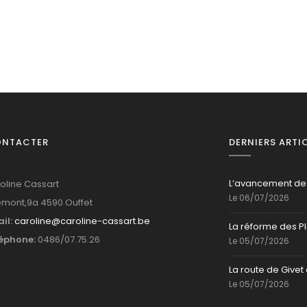
ONTACTER
DERNIERS ARTI
L’avancement de
oline Cassart
Le 06/07/2026
mont,9a 4590 Ouffet
il:
caroline@caroline-cassart.be
La réforme des P
éphone:
0486/07.75.26
Le 05/07/2026
La route de Givet 
Le 05/07/2026