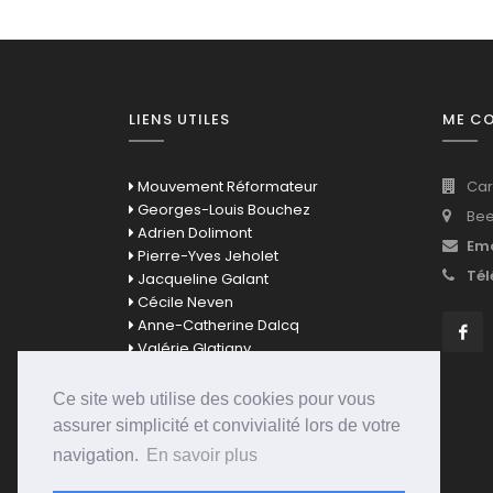
LIENS UTILES
ME C
Mouvement Réformateur
Car
Georges-Louis Bouchez
Bee
Adrien Dolimont
Ema
Pierre-Yves Jeholet
Tél
Jacqueline Galant
Cécile Neven
Anne-Catherine Dalcq
Valérie Glatigny
David Clarinval
Bernard Quintin
Ce site web utilise des cookies pour vous
Mathieu Bihet
assurer simplicité et convivialité lors de votre
Eléonore Simonet
navigation.
En savoir plus