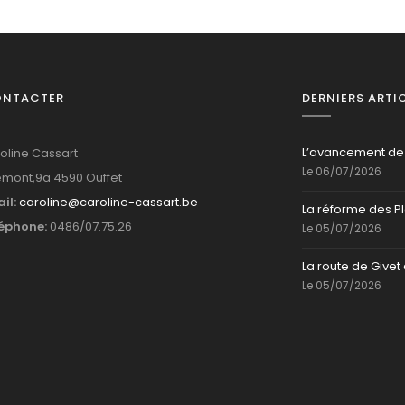
ONTACTER
DERNIERS ARTI
L’avancement de
oline Cassart
Le 06/07/2026
mont,9a 4590 Ouffet
il:
caroline@caroline-cassart.be
La réforme des P
éphone:
0486/07.75.26
Le 05/07/2026
La route de Givet 
Le 05/07/2026