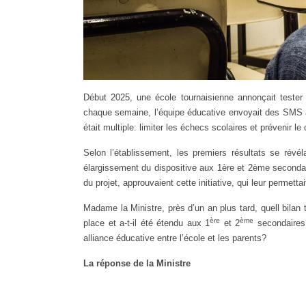
Début 2025, une école tournaisienne annonçait teste
chaque semaine, l’équipe éducative envoyait des SMS 
était multiple: limiter les échecs scolaires et prévenir l
Selon l’établissement, les premiers résultats se révé
élargissement du dispositive aux 1ère et 2ème secondair
du projet, approuvaient cette initiative, qui leur permett
Madame la Ministre, près d’un an plus tard, quell bil
ère
ème
place et a-t-il été étendu aux 1
et 2
secondaires?
alliance éducative entre l’école et les parents?
La réponse de la Ministre