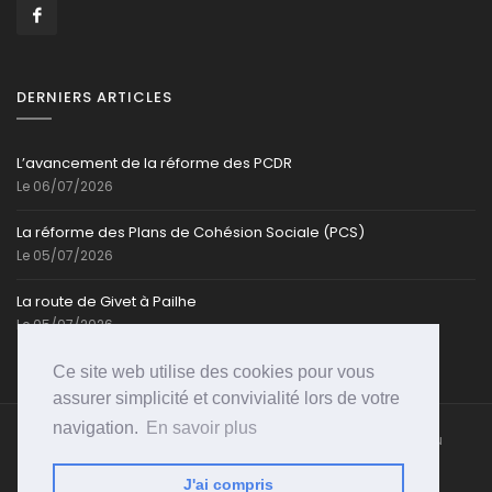
DERNIERS ARTICLES
L’avancement de la réforme des PCDR
Le 06/07/2026
La réforme des Plans de Cohésion Sociale (PCS)
Le 05/07/2026
La route de Givet à Pailhe
Le 05/07/2026
Ce site web utilise des cookies pour vous
assurer simplicité et convivialité lors de votre
navigation.
En savoir plus
Caroline-Cassart.be @ Toute reproduction partielle ou
totale est strictement interdite | Propulsé par
PSI-
WEB
J'ai compris