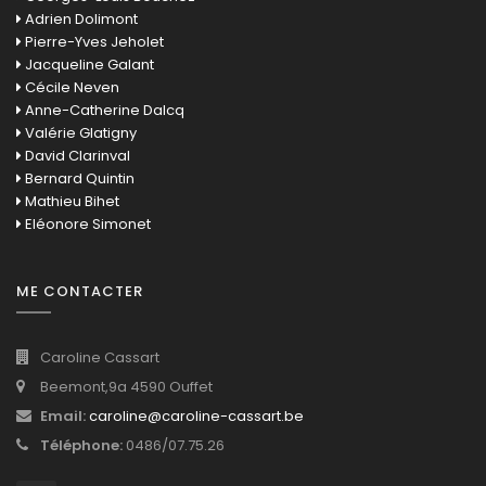
Adrien Dolimont
Pierre-Yves Jeholet
Jacqueline Galant
Cécile Neven
Anne-Catherine Dalcq
Valérie Glatigny
David Clarinval
Bernard Quintin
Mathieu Bihet
Eléonore Simonet
ME CONTACTER
Caroline Cassart
Beemont,9a 4590 Ouffet
Email:
caroline@caroline-cassart.be
Téléphone:
0486/07.75.26