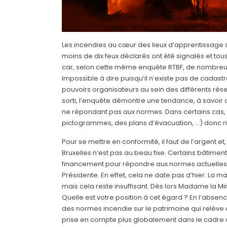
Les incendies au cœur des lieux d’apprentissage so
moins de dix feux déclarés ont été signalés et t
car, selon cette même enquête RTBF, de nombreus
Impossible à dire puisqu’il n’existe pas de cadas
pouvoirs organisateurs au sein des différents résea
sorti, l’enquête démontre une tendance, à savoir 
ne répondant pas aux normes. Dans certains cas, i
pictogrammes, des plans d’évacuation, …) donc rie
Pour se mettre en conformité, il faut de l’argent e
Bruxelles n’est pas au beau fixe. Certains bâtim
financement pour répondre aux normes actuelles. 
Présidente. En effet, cela ne date pas d’hier. La 
mais cela reste insuffisant. Dès lors Madame la 
Quelle est votre position à cet égard ? En l’absen
des normes incendie sur le patrimoine qui relève
prise en compte plus globalement dans le cadre d