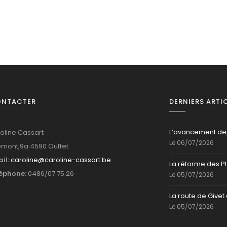
ONTACTER
DERNIERS ARTI
L’avancement de
oline Cassart
Le 06/07/2026
mont,9a 4590 Ouffet
il:
caroline@caroline-cassart.be
La réforme des P
éphone:
0486/07.75.26
Le 05/07/2026
La route de Givet 
Le 05/07/2026