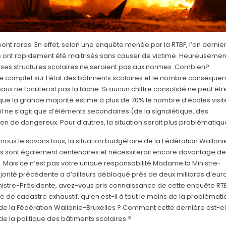
nt rares. En effet, selon une enquête menée par la RTBF, l’an dernier
ous ont rapidement été maitrisés sans causer de victime. Heureusemen
es structures scolaires ne seraient pas aux normes. Combien?
tre complet sur l’état des bâtiments scolaires et le nombre conséquen
ux ne faciliterait pas la tâche. Si aucun chiffre consolidé ne peut êtr
que la grande majorité estime à plus de 70% le nombre d’écoles visi
l ne s’agit que d’éléments secondaires (de la signalétique, des
n de dangereux. Pour d’autres, la situation serait plus problématiqu
t, nous le savons tous, la situation budgétaire de la Fédération Walloni
ents sont également centenaires et nécessiterait encore davantage de
Mais ce n’est pas votre unique responsabilité Madame la Ministre-
majorité précédente a d’ailleurs débloqué près de deux milliards d’eur
Ministre-Présidente, avez-vous pris connaissance de cette enquête RT
ce de cadastre exhaustif, qu’en est-il à tout le moins de la problémat
 de la Fédération Wallonie-Bruxelles ? Comment cette dernière est-el
e la politique des bâtiments scolaires ?